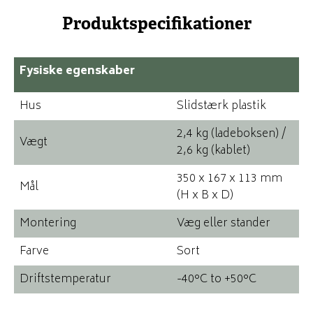
Produktspecifikationer
Fysiske egenskaber
Hus
Slidstærk plastik
2,4 kg (ladeboksen) /
Vægt
2,6 kg (kablet)
350 x 167 x 113 mm
Mål
(H x B x D)
Montering
Væg eller stander
Farve
Sort
Driftstemperatur
-40°C to +50°C