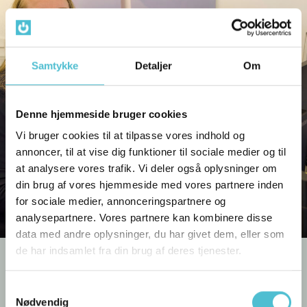
Samtykke
Detaljer
Om
Denne hjemmeside bruger cookies
Vi bruger cookies til at tilpasse vores indhold og
annoncer, til at vise dig funktioner til sociale medier og til
at analysere vores trafik. Vi deler også oplysninger om
din brug af vores hjemmeside med vores partnere inden
for sociale medier, annonceringspartnere og
analysepartnere. Vores partnere kan kombinere disse
data med andre oplysninger, du har givet dem, eller som
de har indsamlet fra din brug af deres tjenester.
Vil du gerne høre mere om
Samtykkevalg
vores ladeløsninger?
Nødvendig