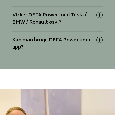
Virker DEFA Power med Tesla /
BMW / Renault osv.?
Kan man bruge DEFA Power uden
app?