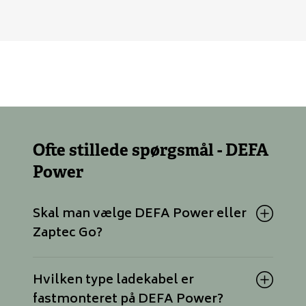
Ofte stillede spørgsmål - DEFA
Power
Skal man vælge DEFA Power eller
Zaptec Go?
Hvilken type ladekabel er
fastmonteret på DEFA Power?