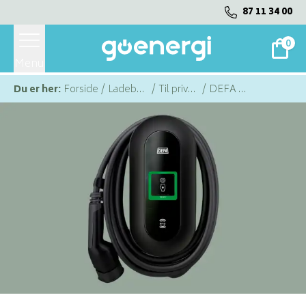
87 11 34 00
0
Menu
Du er her:
Forside
/
Ladebokse
/
Til private
/
DEFA Power