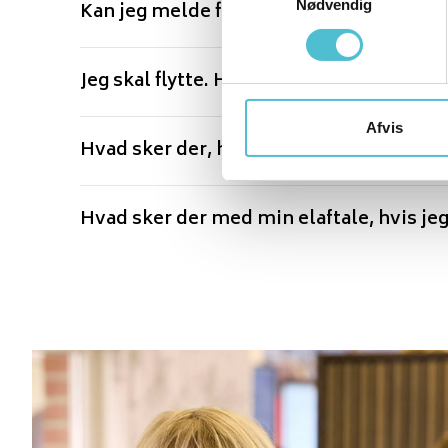
Nødvendig
Kan jeg melde flytning med tilbagevirke
Jeg skal flytte. Hvordan skal jeg forhold
Afvis
Hvad sker der, hvis jeg ikke framelder m
Hvad sker der med min elaftale, hvis jeg 