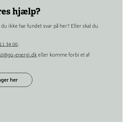
res hjælp?
du ikke har fundet svar på her? Eller skal du
11 34 00
.
st@go-energi.dk
eller komme forbi et af
nger her