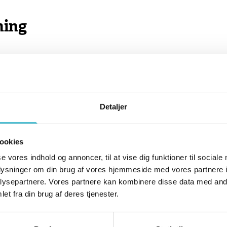
ning
Detaljer
reret på adressen?
ookies
se vores indhold og annoncer, til at vise dig funktioner til sociale
g fraflytter?
oplysninger om din brug af vores hjemmeside med vores partnere i
ysepartnere. Vores partnere kan kombinere disse data med andr
et fra din brug af deres tjenester.
g flytter eller overtager ny bolig?