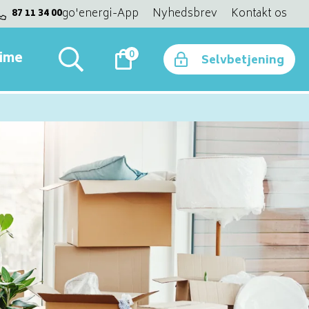
go'energi-App
Nyhedsbrev
Kontakt os
87 11 34 00
0
time
Selvbetjening