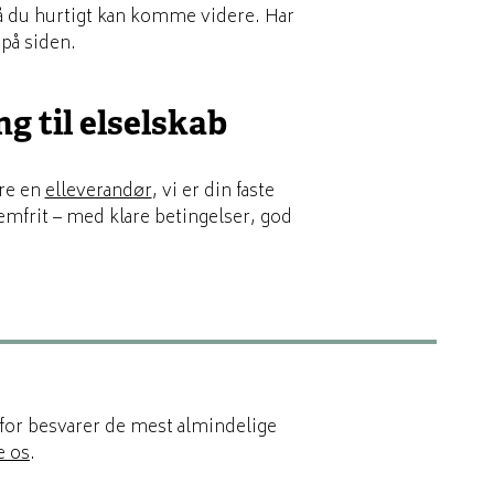
 så du hurtigt kan komme videre. Har
på siden.
ng til elselskab
are en
elleverandør
, vi er din faste
emfrit – med klare betingelser, god
nfor besvarer de mest almindelige
e os
.