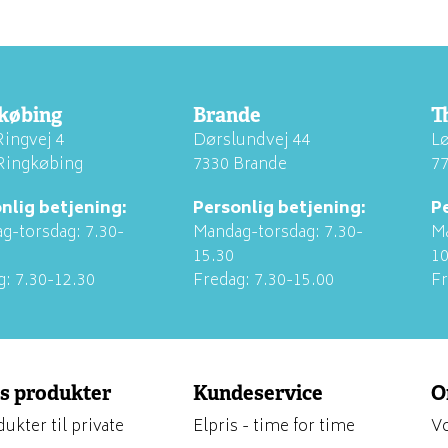
købing
Brande
T
Ringvej 4
Dørslundvej 44
Lø
Ringkøbing
7330 Brande
77
nlig betjening:
Personlig betjening:
P
g-torsdag: 7.30-
Mandag-torsdag: 7.30-
Ma
15.30
10
g: 7.30-12.30
Fredag: 7.30-15.00
Fr
s produkter
Kundeservice
O
ukter til private
Elpris - time for time
Vo