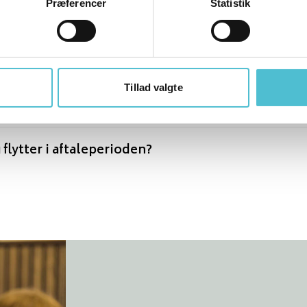
Præferencer
Statistik
nde kraft?
e mig?
Tillad valgte
ig el ved flytning?
flytter i aftaleperioden?