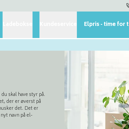
Ladebokse
Kundeservice
Elpris - time for 
, du skal have styr på.
bet, der er øverst på
husker det. Det er
 nyt navn på el-