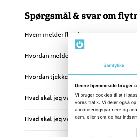
Spørgsmål & svar om flyt
Hvem melder flytning?
Hvordan melder jeg flytning?
Samtykke
Hvordan tjekker jeg, hvem der er regist
Denne hjemmeside bruger c
Vi bruger cookies til at tilpas
Hvad skal jeg være opmærksom på, når je
vores trafik. Vi deler også 
annonceringspartnere og anal
dem, eller som de har indsaml
Hvad skal jeg være opmærksom på, når je
Samtykkevalg