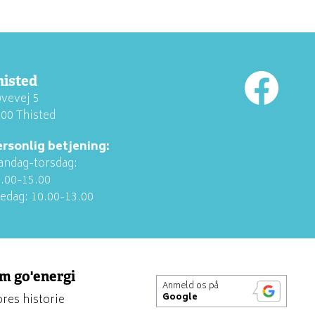
histed
vevej 5
00 Thisted
ersonlig betjening:
ndag-torsdag:
.00-15.00
edag: 10.00-13.00
m go'energi
Anmeld os på
res historie
Google