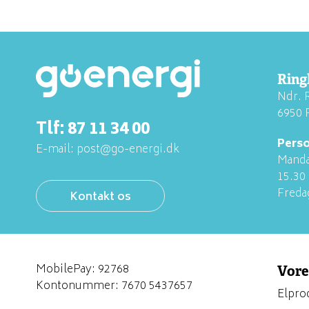
Ring
Ndr. 
6950 
Tlf:
87 11 34 00
Perso
E-mail:
post@go-energi.dk
Manda
15.30
Freda
Kontakt os
MobilePay: 92768
Vore
Kontonummer: 7670 5437657
Elprod