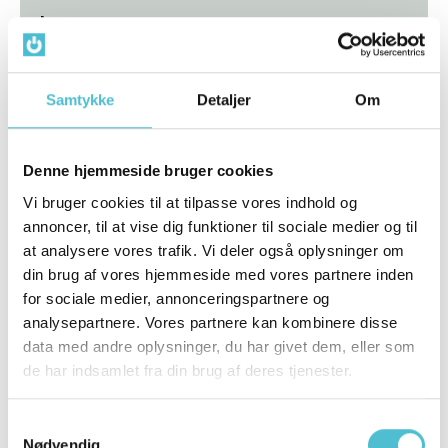
Læs mere
Samtykke
Detaljer
Om
Denne hjemmeside bruger cookies
Vi bruger cookies til at tilpasse vores indhold og
annoncer, til at vise dig funktioner til sociale medier og til
torsdag den 11. januar 2024
at analysere vores trafik. Vi deler også oplysninger om
Prisgrafen er blevet opdateret
din brug af vores hjemmeside med vores partnere inden
Hvis du gerne vil følge med i din nøjagtige
for sociale medier, annonceringspartnere og
elpris på go'energis prisgraf, er det nu muligt,
analysepartnere. Vores partnere kan kombinere disse
uanset hvor du bor i landet. Grafen er nemlig
data med andre oplysninger, du har givet dem, eller som
blevet opdateret, så du både kan se DK1- og
de har indsamlet fra din brug af deres tjenester.
DK2-priser.
Læs mere
Samtykkevalg
Nødvendig