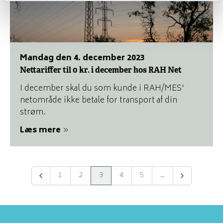
mandag den 4. december 2023
Nettariffer til 0 kr. i december hos RAH Net
I december skal du som kunde i RAH/MES'
netområde ikke betale for transport af din
strøm.
Læs mere
1
2
3
4
5
...
Forrige
Næste