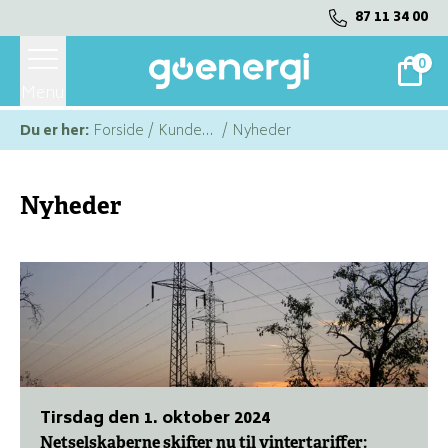
87 11 34 00
0
Menu
Du er her:
Forside
/
Kundeservice
/
Nyheder
Nyheder
tirsdag den 1. oktober 2024
Netselskaberne skifter nu til vintertariffer: