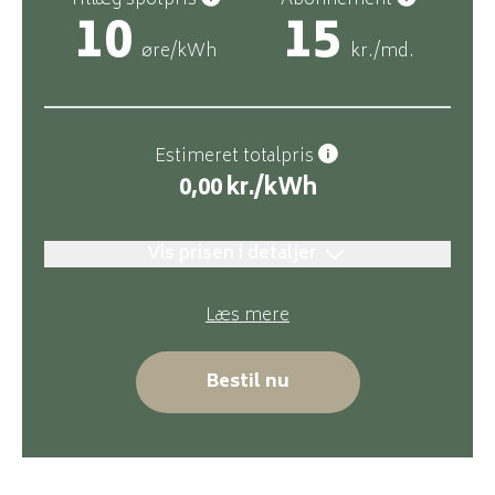
Tillæg spotpris
Abonnement
10
15
øre/kWh
kr./md.
Estimeret totalpris
0,00
kr./kWh
Vis prisen i detaljer
Læs mere
Bestil nu