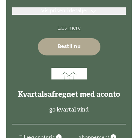
Vis prisen i detaljer
Læs mere
Bestil nu
Kvartalsafregnet med aconto
go'kvartal vind