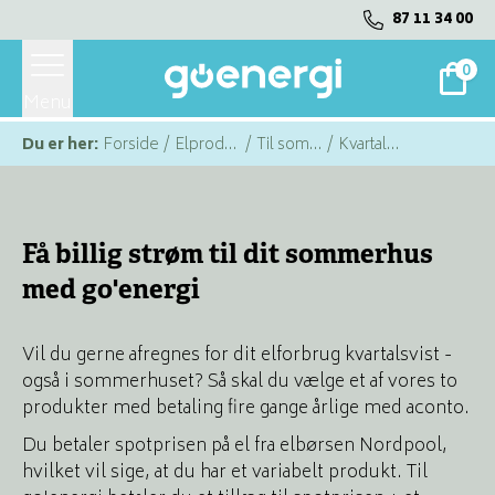
87 11 34 00
0
Menu
Du er her:
Forside
/
Elprodukter
/
Til sommerhuse
/
Kvartalsafregning
Få billig strøm til dit sommerhus
med go'energi
Vil du gerne afregnes for dit elforbrug kvartalsvist -
også i sommerhuset? Så skal du vælge et af vores to
produkter med betaling fire gange årlige med aconto.
Du betaler spotprisen på el fra elbørsen Nordpool,
hvilket vil sige, at du har et variabelt produkt. Til