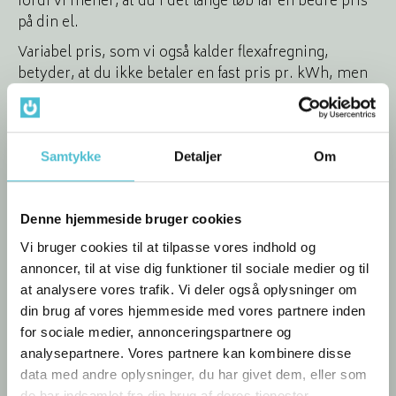
fordi vi mener, at du i det lange løb får en bedre pris
på din el.
Variabel pris, som vi også kalder flexafregning,
betyder, at du ikke betaler en fast pris pr. kWh, men
at du betaler den pris, strømmen koster, når netop
du bruger den. Derfor skal vi heller ikke have dækket
en risikopræmie ind.
Samtykke
Detaljer
Om
Kort og godt får du altså strømmen til den pris, den
koster. Så enkelt er det.
Denne hjemmeside bruger cookies
Læs mere om flexafregning
Vi bruger cookies til at tilpasse vores indhold og
annoncer, til at vise dig funktioner til sociale medier og til
at analysere vores trafik. Vi deler også oplysninger om
din brug af vores hjemmeside med vores partnere inden
Hvad er spotpris?
for sociale medier, annonceringspartnere og
analysepartnere. Vores partnere kan kombinere disse
Spotprisen er den pris, strømmen bliver fastsat til på
data med andre oplysninger, du har givet dem, eller som
den nordiske elbørs, der hedder Nord Pool.
de har indsamlet fra din brug af deres tjenester.