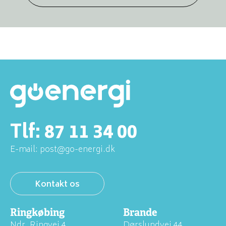
Tlf:
87 11 34 00
E-mail:
post@go-energi.dk
Kontakt os
Ringkøbing
Brande
Ndr. Ringvej 4
Dørslundvej 44