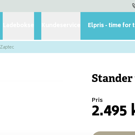
Ladebokse
Kundeservice
Elpris - time for 
l Zaptec
Stander 
Pris
2.495 