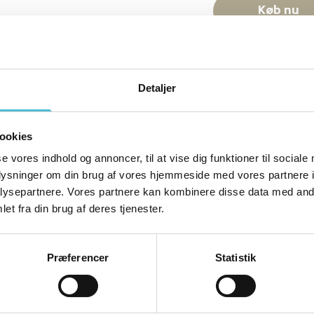
Køb nu
Hvis du ikke ønske
købe en stander til
Detaljer
stål. Standeren h
D).
ookies
se vores indhold og annoncer, til at vise dig funktioner til sociale
oplysninger om din brug af vores hjemmeside med vores partnere i
ysepartnere. Vores partnere kan kombinere disse data med andr
et fra din brug af deres tjenester.
Præferencer
Statistik
købing
Brande
T
Ringvej 4
Dørslundvej 44
Lø
Ringkøbing
7330 Brande
77