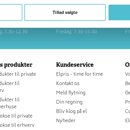
nlig betjening:
Personlig betjening:
P
Tillad valgte
g-torsdag: 7.30-
Mandag-torsdag: 7.30-
Ma
15.30
10
g: 7.30-12.30
Fredag: 7.30-15.00
Fr
s produkter
Kundeservice
O
ukter til private
Elpris - time for time
Vo
ukter til
Kontakt os
Be
rv
Meld flytning
G
ukter til
Din regning
Pr
erhuse
Bliv klog på el
Co
kse til private
Nyheder
El
okse til erhverv