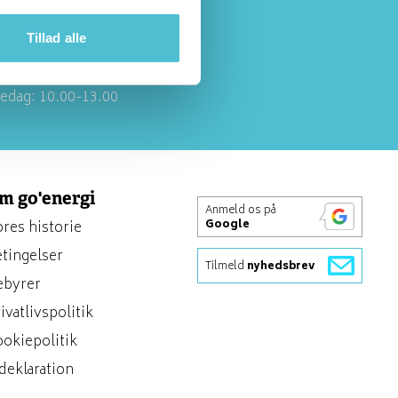
ersonlig betjening:
Tillad alle
ndag-torsdag:
.00-15.00
edag: 10.00-13.00
m go'energi
Anmeld os på
res historie
Google
tingelser
Tilmeld
nyhedsbrev
ebyrer
ivatlivspolitik
okiepolitik
deklaration