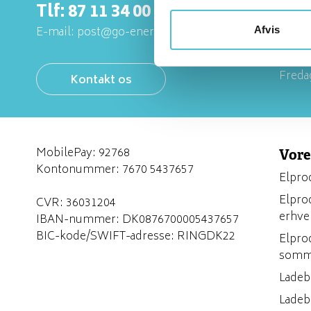
Tlf:
87 11 34 00
Perso
E-mail:
post@go-energi.dk
Afvis
Manda
15.30
Freda
Kontakt os
MobilePay: 92768
Vore
Kontonummer: 7670 5437657
Elprod
Elprod
CVR: 36031204
erhve
IBAN-nummer: DK0876700005437657
BIC-kode/SWIFT-adresse: RINGDK22
Elprod
somm
Ladebo
Ladeb