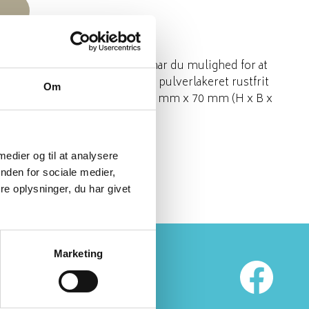
r at sætte boksen på dit hus, har du mulighed for at
 boksen. Standeren er udført i pulverlakeret rustfrit
Om
ar følgende mål: 1500 mm x 156 mm x 70 mm (H x B x
 medier og til at analysere
nden for sociale medier,
e oplysninger, du har givet
Marketing
histed
vevej 5
00 Thisted