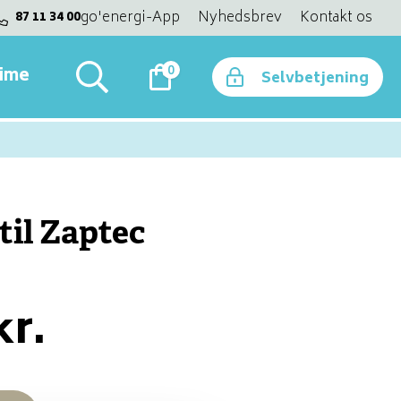
go'energi-App
Nyhedsbrev
Kontakt os
87 11 34 00
0
time
Selvbetjening
til Zaptec
kr.