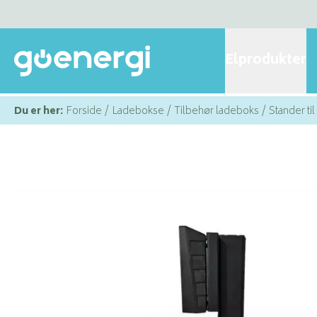
Elprodukter
Du er her:
Forside
/
Ladebokse
/
Tilbehør ladeboks
/
Stander ti