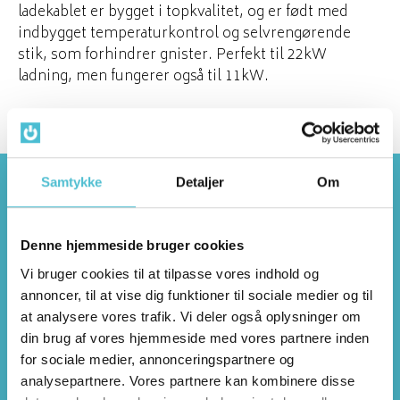
ladekablet er bygget i topkvalitet, og er født med
indbygget temperaturkontrol og selvrengørende
stik, som forhindrer gnister. Perfekt til 22kW
ladning, men fungerer også til 11kW.
Samtykke
Detaljer
Om
Denne hjemmeside bruger cookies
Tlf:
87 11 34 00
Vi bruger cookies til at tilpasse vores indhold og
annoncer, til at vise dig funktioner til sociale medier og til
E-mail:
post@go-energi.dk
at analysere vores trafik. Vi deler også oplysninger om
din brug af vores hjemmeside med vores partnere inden
for sociale medier, annonceringspartnere og
Kontakt os
analysepartnere. Vores partnere kan kombinere disse