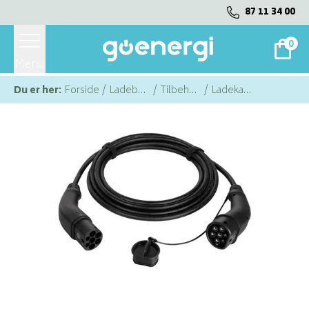
87 11 34 00
0
Menu
Du er her:
Forside
/
Ladebokse
/
Tilbehør ladeboks
/
Ladekabel, 7 m. Type 2